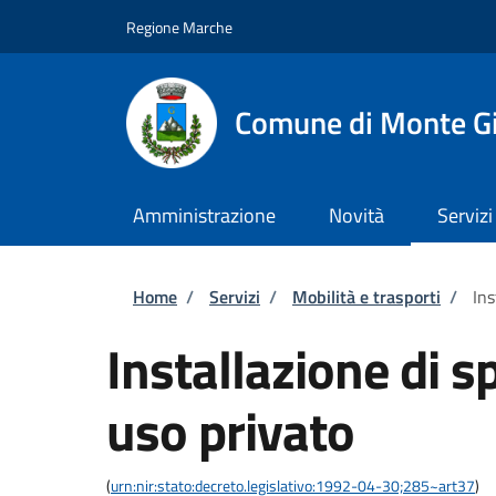
Salta al contenuto principale
Skip to footer content
Regione Marche
Comune di Monte G
Amministrazione
Novità
Servizi
Briciole di pane
Home
/
Servizi
/
Mobilità e trasporti
/
Ins
Installazione di s
uso privato
(
urn:nir:stato:decreto.legislativo:1992-04-30;285~art37
)