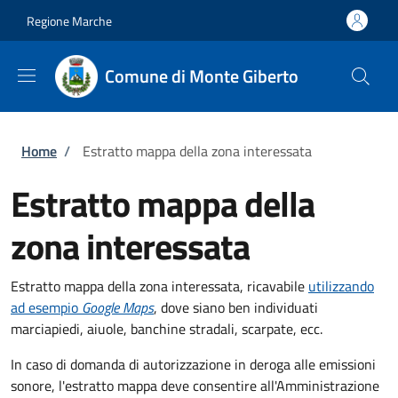
Salta al contenuto principale
Skip to footer content
Regione Marche
Comune di Monte Giberto
Briciole di pane
Home
/
Estratto mappa della zona interessata
Estratto mappa della
zona interessata
Estratto mappa della zona interessata, ricavabile
utilizzando
ad esempio
Google Maps
, dove siano ben individuati
marciapiedi, aiuole, banchine stradali, scarpate, ecc.
In caso di domanda di autorizzazione in deroga alle emissioni
sonore, l'estratto mappa deve consentire all'Amministrazione