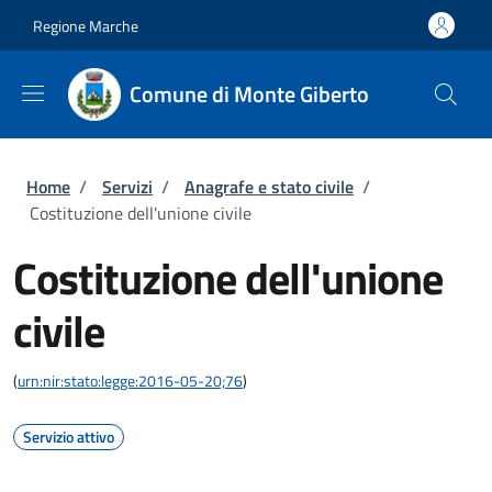
Salta al contenuto principale
Skip to footer content
Regione Marche
Comune di Monte Giberto
Briciole di pane
Home
/
Servizi
/
Anagrafe e stato civile
/
Costituzione dell'unione civile
Costituzione dell'unione
civile
(
urn:nir:stato:legge:2016-05-20;76
)
Servizio attivo