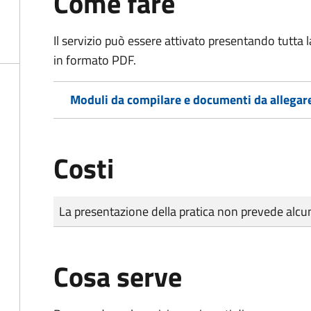
Come fare
Il servizio può essere attivato presentando tutta
in formato PDF.
Moduli da compilare e documenti da allegar
Costi
Tipo di pagamento
Importo
La presentazione della pratica non prevede al
Cosa serve