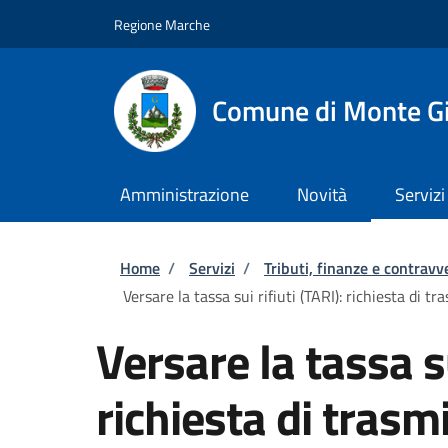
Salta al contenuto principale
Skip to footer content
Regione Marche
Comune di Monte G
Amministrazione
Novità
Servizi
Briciole di pane
Home
/
Servizi
/
Tributi, finanze e contravv
Versare la tassa sui rifiuti (TARI): richiesta di 
Versare la tassa su
richiesta di trasmi