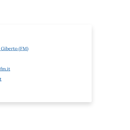
e Giberto (FM)
fm.it
t