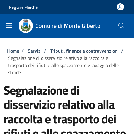
Salta al contenuto principale
Skip to footer content
Regione Marche
Comune di Monte Giberto
Briciole di pane
Home
/
Servizi
/
Tributi, finanze e contravvenzioni
/
Segnalazione di disservizio relativo alla raccolta e
trasporto dei rifiuti e allo spazzamento e lavaggio delle
strade
Segnalazione di
disservizio relativo alla
raccolta e trasporto dei
rifiuti e allo spazzamento