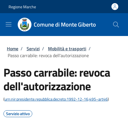
Salta al contenuto principale
Skip to footer content
Regione Marche
Comune di Monte Giberto
Briciole di pane
Home
/
Servizi
/
Mobilità e trasporti
/
Passo carrabile: revoca dell'autorizzazione
Passo carrabile: revoca
dell'autorizzazione
(
urn:nir:presidente.repubblica:decreto:1992-12-16;495~art46
)
Servizio attivo