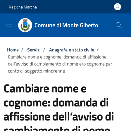
Salta al contenuto principale
Skip to footer content
Regione Marche
Comune di Monte Giberto
Briciole di pane
Home
/
Servizi
/
Anagrafe e stato civile
/
Cambiare nome e cognome: domanda di affissione
dell’avviso di cambiamento di nome e/o cognome per
conto di soggetto minorenne
Cambiare nome e
cognome: domanda di
affissione dell’avviso di
cambiamento di nome