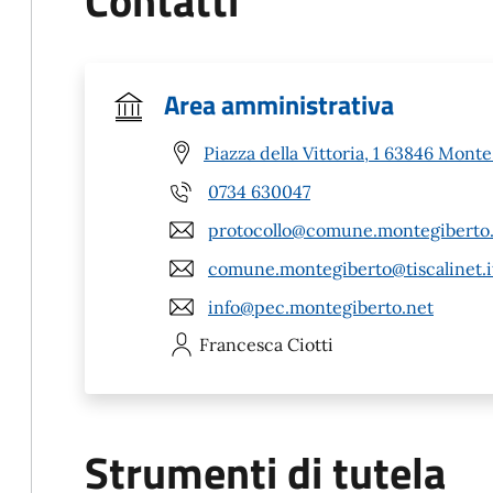
Contatti
Area amministrativa
Piazza della Vittoria, 1 63846 Mont
0734 630047
protocollo@comune.montegiberto.
comune.montegiberto@tiscalinet.i
info@pec.montegiberto.net
Francesca
Ciotti
Strumenti di tutela