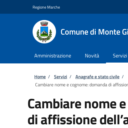
Salta al contenuto principale
Skip to footer content
Regione Marche
Comune di Monte G
Amministrazione
Novità
Servizi
Briciole di pane
Home
/
Servizi
/
Anagrafe e stato civile
/
Cambiare nome e cognome: domanda di affission
Cambiare nome e
di affissione dell’