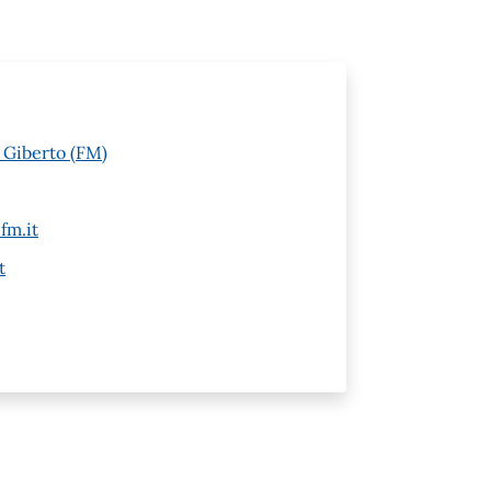
e Giberto (FM)
fm.it
t