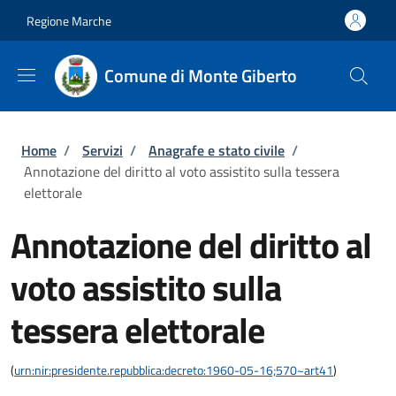
Salta al contenuto principale
Skip to footer content
Regione Marche
Comune di Monte Giberto
Briciole di pane
Home
/
Servizi
/
Anagrafe e stato civile
/
Annotazione del diritto al voto assistito sulla tessera
elettorale
Annotazione del diritto al
voto assistito sulla
tessera elettorale
(
urn:nir:presidente.repubblica:decreto:1960-05-16;570~art41
)