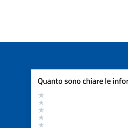
Quanto sono chiare le info
Valutazione
Valuta 5 stelle su 5
Valuta 4 stelle su 5
Valuta 3 stelle su 5
Valuta 2 stelle su 5
Valuta 1 stelle su 5