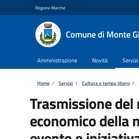
Salta al contenuto principale
Skip to footer content
Regione Marche
Comune di Monte G
Amministrazione
Novità
Servizi
Briciole di pane
Home
/
Servizi
/
Cultura e tempo libero
/
Trasmissione del 
economico della 
evento o iniziativ