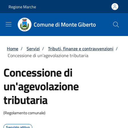
Salta al contenuto principale
Skip to footer content
Regione Marche
Comune di Monte Giberto
Briciole di pane
Home
/
Servizi
/
Tributi, finanze e contravvenzioni
/
Concessione di un'agevolazione tributaria
Concessione di
un'agevolazione
tributaria
(Regolamento comunale)
Servizio attivo