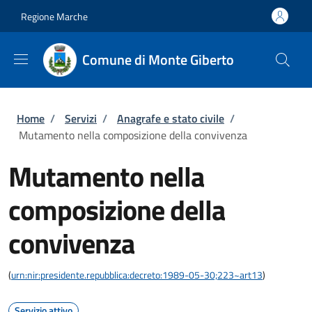
Salta al contenuto principale
Skip to footer content
Regione Marche
Comune di Monte Giberto
Briciole di pane
Home
/
Servizi
/
Anagrafe e stato civile
/
Mutamento nella composizione della convivenza
Mutamento nella
composizione della
convivenza
(
urn:nir:presidente.repubblica:decreto:1989-05-30;223~art13
)
Servizio attivo