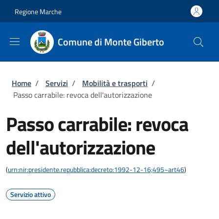
Salta al contenuto principale
Skip to footer content
Regione Marche
Comune di Monte Giberto
Briciole di pane
Home
/
Servizi
/
Mobilità e trasporti
/
Passo carrabile: revoca dell'autorizzazione
Passo carrabile: revoca
dell'autorizzazione
(
urn:nir:presidente.repubblica:decreto:1992-12-16;495~art46
)
Servizio attivo