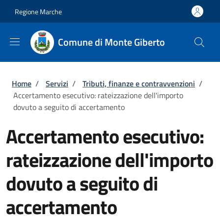
Salta al contenuto principale
Skip to footer content
Regione Marche
Comune di Monte Giberto
Briciole di pane
Home
/
Servizi
/
Tributi, finanze e contravvenzioni
/
Accertamento esecutivo: rateizzazione dell'importo
dovuto a seguito di accertamento
Accertamento esecutivo:
rateizzazione dell'importo
dovuto a seguito di
accertamento