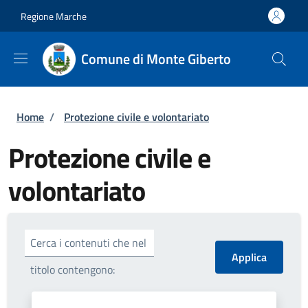
Salta al contenuto principale
Skip to footer content
Regione Marche
Comune di Monte Giberto
Briciole di pane
Home
/
Protezione civile e volontariato
Protezione civile e
volontariato
Cerca i contenuti che nel
titolo contengono: