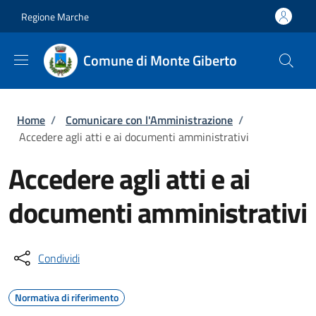
Salta al contenuto principale
Skip to footer content
Regione Marche
Comune di Monte Giberto
Briciole di pane
Home
/
Comunicare con l'Amministrazione
/
Accedere agli atti e ai documenti amministrativi
Accedere agli atti e ai
documenti amministrativi
Condividi
Normativa di riferimento