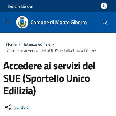
Salta al contenuto principale
Skip to footer content
Regione Marche
Comune di Monte Giberto
Briciole di pane
Home
/
Istanze edilizie
/
Accedere ai servizi del SUE (Sportello Unico Edilizia)
Accedere ai servizi del
SUE (Sportello Unico
Edilizia)
Condividi